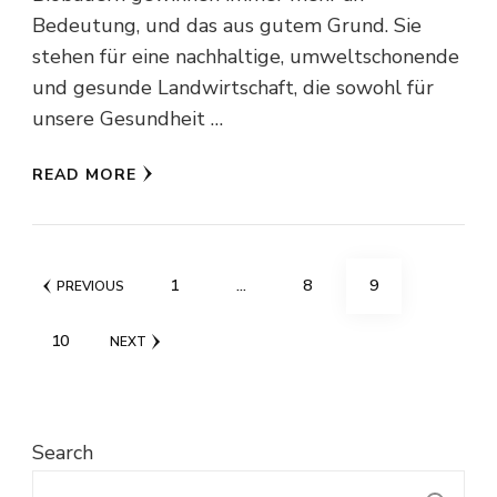
Bedeutung, und das aus gutem Grund. Sie
stehen für eine nachhaltige, umweltschonende
und gesunde Landwirtschaft, die sowohl für
unsere Gesundheit …
READ MORE
Posts
PAGE
PAGE
PAGE
1
…
8
9
PREVIOUS
pagination
PAGE
10
NEXT
Search