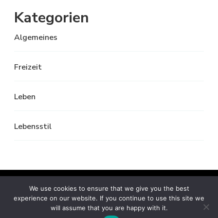
Kategorien
Algemeines
Freizeit
Leben
Lebensstil
© Copyright 2026
friedenauer kantorei
. All Rights
We use cookies to ensure that we give you the best
experience on our website. If you continue to use this site we
Reserved.
Vilva | Developed By
Blossom Themes
.
will assume that you are happy with it.
Powered by
WordPress
.
Datenschutzerklärung