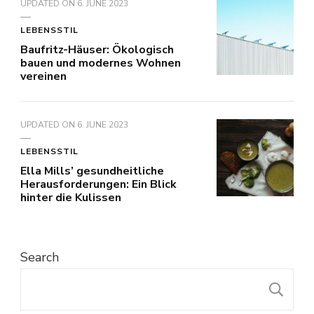
UPDATED ON
6. JUNE 2023
LEBENSSTIL
Baufritz-Häuser: Ökologisch
bauen und modernes Wohnen
vereinen
UPDATED ON
6. JUNE 2023
LEBENSSTIL
Ella Mills’ gesundheitliche
Herausforderungen: Ein Blick
hinter die Kulissen
Search
S